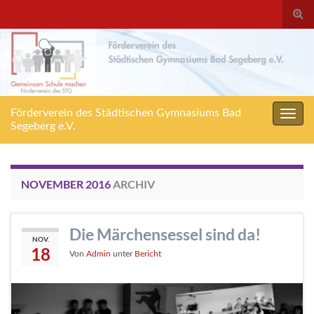
Suc
ums
Förderverein des Städtischen Gymnasiums Bad
Navig
Segeberg e.V.
umsc
NOVEMBER 2016
ARCHIV
Die Märchensessel sind da!
NOV.
18
Von
Admin
unter
Bericht