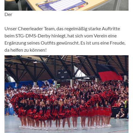
Der
Unser Cheerleader Team, das regelmäßig starke Auftritte
beim STG-DMS-Derby hinlegt, hat sich vom Verein eine
Ergänzung seines Outfits gewünscht. Es ist uns eine Freude,
da helfen zu können!