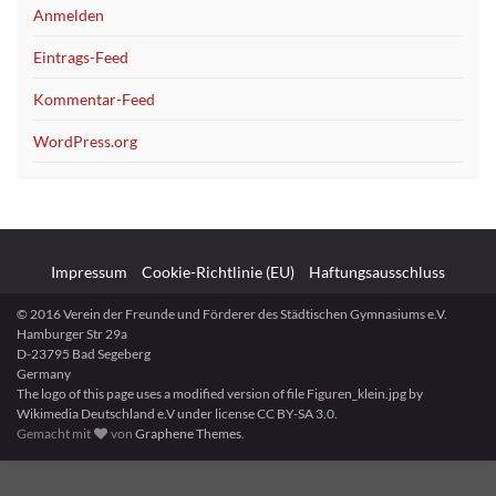
Anmelden
Eintrags-Feed
Kommentar-Feed
WordPress.org
Impressum
Cookie-Richtlinie (EU)
Haftungsausschluss
© 2016 Verein der Freunde und Förderer des Städtischen Gymnasiums e.V.
Hamburger Str 29a
D-23795 Bad Segeberg
Germany
The logo of this page uses a modified version of file Figuren_klein.jpg by
Wikimedia Deutschland e.V under license CC BY-SA 3.0.
Gemacht mit
von
Graphene Themes
.