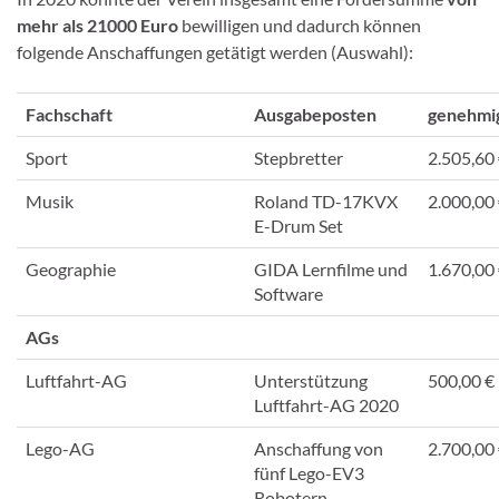
mehr als 21000 Euro
bewilligen und dadurch können
folgende Anschaffungen getätigt werden (Auswahl):
Fachschaft
Ausgabeposten
genehmi
Sport
Stepbretter
2.505,60
Musik
Roland TD-17KVX
2.000,00
E-Drum Set
Geographie
GIDA Lernfilme und
1.670,00
Software
AGs
Luftfahrt-AG
Unterstützung
500,00 €
Luftfahrt-AG 2020
Lego-AG
Anschaffung von
2.700,00
fünf Lego-EV3
Robotern