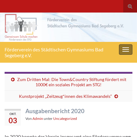
Suc
ums
Förderverein des Städtischen Gymnasiums Bad
Navig
Segeberg e.V.
umsc
Zum Dritten Mal: Die Town&Country Stiftung fördert mit
1000€ ein soziales Projekt am STG!
Kunstprojekt „Zeitzeug*innen des Klimawandels“
Ausgabenbericht 2020
OKT.
03
Von
Admin
unter
Uncategorized
In 2020 konnte der Verein insgesamt eine Fördersumme
von