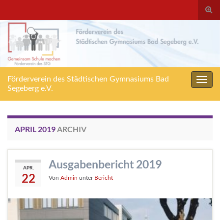
Suc
ums
Förderverein des Städtischen Gymnasiums Bad
Navig
Segeberg e.V.
umsc
APRIL 2019
ARCHIV
Ausgabenbericht 2019
APR.
22
Von
Admin
unter
Bericht