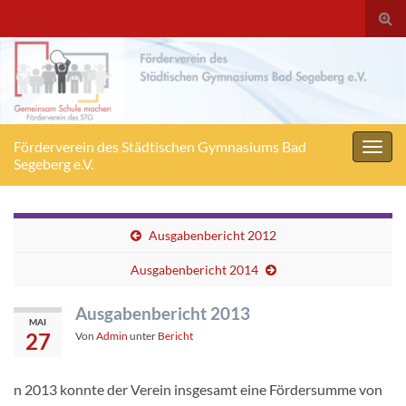
Suc
ums
Förderverein des Städtischen Gymnasiums Bad
Navig
Segeberg e.V.
umsc
Ausgabenbericht 2012
Ausgabenbericht 2014
Ausgabenbericht 2013
MAI
27
Von
Admin
unter
Bericht
n 2013 konnte der Verein insgesamt eine Fördersumme von