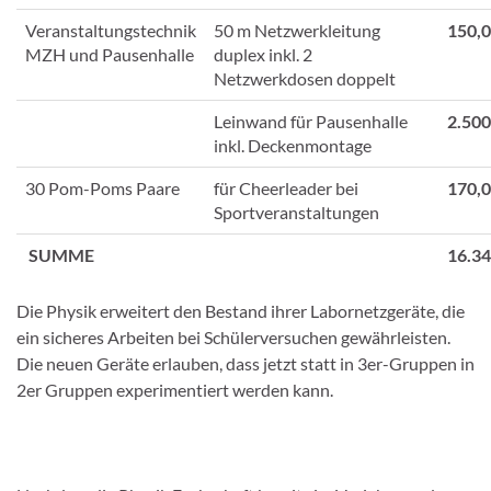
Veranstaltungstechnik
50 m Netzwerkleitung
150,
MZH und Pausenhalle
duplex inkl. 2
Netzwerkdosen doppelt
Leinwand für Pausenhalle
2.500
inkl. Deckenmontage
30 Pom-Poms Paare
für Cheerleader bei
170,
Sportveranstaltungen
SUMME
16.34
Die Physik erweitert den Bestand ihrer Labornetzgeräte, die
ein sicheres Arbeiten bei Schülerversuchen gewährleisten.
Die neuen Geräte erlauben, dass jetzt statt in 3er-Gruppen in
2er Gruppen experimentiert werden kann.