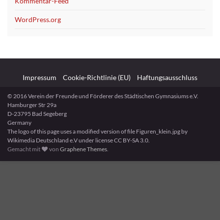
Kommentar-Feed
WordPress.org
Impressum
Cookie-Richtlinie (EU)
Haftungsausschluss
© 2016 Verein der Freunde und Förderer des Städtischen Gymnasiums e.V.
Hamburger Str 29a
D-23795 Bad Segeberg
Germany
The logo of this page uses a modified version of file Figuren_klein.jpg by
Wikimedia Deutschland e.V under license CC BY-SA 3.0.
Gemacht mit
von
Graphene Themes
.